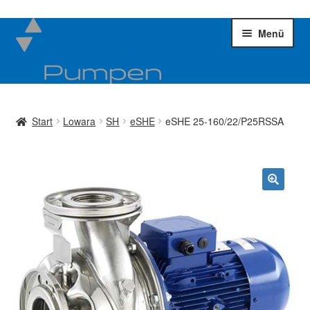
Zur
Zum
Menü
Navigation
Inhalt
springen
springen
Kreiselpumpen
Unter
öffnen
Start
Lowara
SH
eSHE
eSHE 25-160/22/P25RSSA
Impellerpumpen
Unter
öffnen