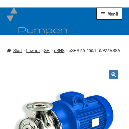
Zur
Zum
Menü
Navigation
Inhalt
springen
springen
Kreiselpumpen
Unter
öffnen
Start
Lowara
SH
eSHS
eSHS 50-200/110/P25VSSA
Impellerpumpen
Unter
öffnen