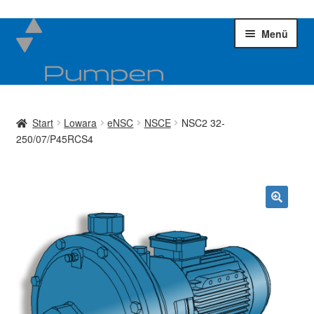
Zur
Zum
Menü
Navigation
Inhalt
springen
springen
Kreiselpumpen
Unter
öffnen
Start
Lowara
eNSC
NSCE
NSC2 32-
Impellerpumpen
Unter
250/07/P45RCS4
öffnen