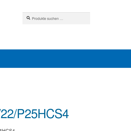
Suchen
Suchen
nach:
/22/P25HCS4
25HCS4