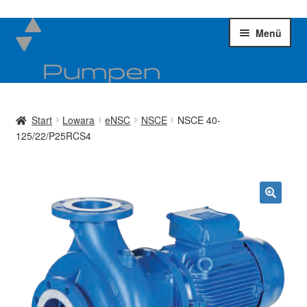
Zur
Zum
Menü
Navigation
Inhalt
springen
springen
Kreiselpumpen
Unter
öffnen
Start
Lowara
eNSC
NSCE
NSCE 40-
Impellerpumpen
Unter
125/22/P25RCS4
öffnen