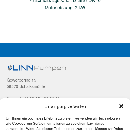
Anschluss sgs./drs. : DN65 / DN40
Motorleistung: 3 kW
Gewerbering 15
58579 Schalksmühle
Fon +49 (0) 23 55 - 90 29 29
Fax +49 (0) 23 55 - 90 29 99
Einwilligung verwalten
Unsere Produkte
Um Ihnen ein optimales Erlebnis zu bieten, verwenden wir Technologien
wie Cookies, um Geräteinformationen zu speichern bzw. darauf
zuzugreifen. Wenn Sie diesen Technologien zustimmen, können wir Daten
Zahnradpumpen