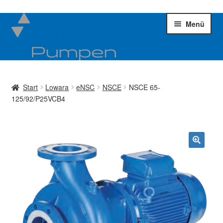
Zur
Zum
Menü
Navigation
Inhalt
springen
springen
Kreiselpumpen
Unter
öffnen
Start
Lowara
eNSC
NSCE
NSCE 65-
Impellerpumpen
Unter
125/92/P25VCB4
öffnen