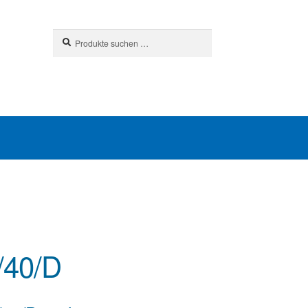
Suchen
Suchen
nach:
/40/D